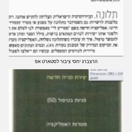
הרצברג יחסי ציבור לסטארט אפ