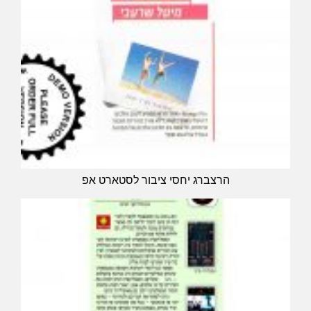
הרצברג יחסי ציבור לסטארט אפ