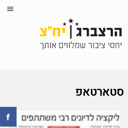
תפריט
סטארטאפ