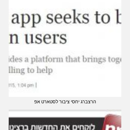
הרצברג יחסי ציבור לסטארט אפ